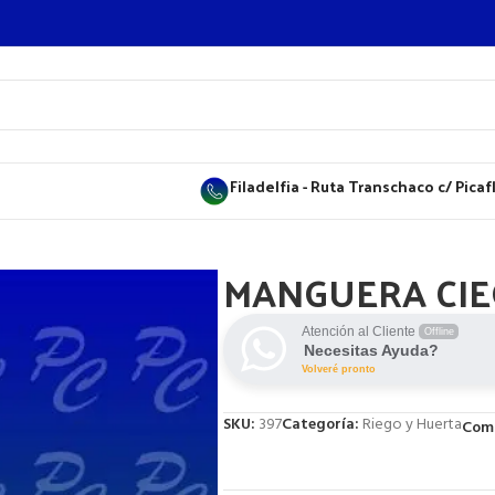
Filadelfia - Ruta Transchaco c/ Pica
MANGUERA CIE
Atención al Cliente
Offline
Necesitas Ayuda?
Volveré pronto
SKU:
397
Categoría:
Riego y Huerta
Comp