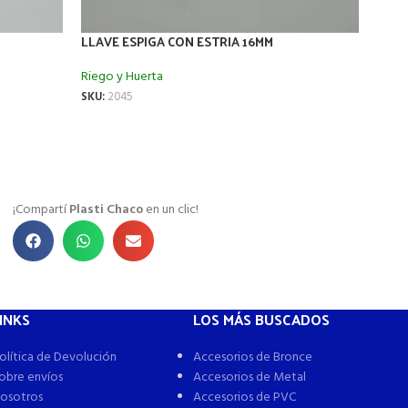
LLAVE ESPIGA CON ESTRIA 16MM
MECH
Riego y Huerta
Riego
SKU:
2045
SKU:
¡Compartí
Plasti Chaco
en un clic!
INKS
LOS MÁS BUSCADOS
olítica de Devolución
Accesorios de Bronce
obre envíos
Accesorios de Metal
osotros
Accesorios de PVC