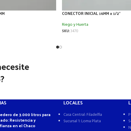
MM
CONECTOR INICIAL 16MM x 1/2″
Riego y Huerta
SKU:
3470
necesite
o?
IAS
LOCALES
L
edero de 3.000 litros para
Casa Central: Filadelfia
P
ado: Resistencia y
Sucursal 1: Loma Plata
S
fianza en el Chaco
N